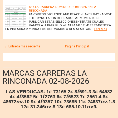
SEXTA CARRERA DOMINGO 02-08-2026 EN LA
RINCONADA
FAVORITOS: VIOLENCE AND PEACE - HAYES BAY - ABOVE
THE SKYNOTA: SIN RETIRADOS AL MOMENTO DE
PUBLICAR ESTAS SELECCIONESENTÉRATE CUALES
VAMOS A JUGAR FIJO WHATSAAP 04141788749ENTRA
EN INSTAGRAM Y MIRA LOS QUE VAMOS A REMATAR BAR…
Leer Más
← Entrada más reciente
Página Principal
MARCAS CARRERAS LA
RINCONADA 02-08-2026
LAS VERDUGAS:
1𝙘 73165 2𝙘 8𝙛691.3 3𝙘 64582
4𝙘 4𝙛3562 5𝙘 1𝙛2763 6𝙘 7𝙛6523 7𝙘 2561.4 8𝙘
48672𝙣𝙫.10 9𝙘 4𝙛9357 10𝙘 73685 11𝙘 24637𝙣𝙫.1.8
12𝙘 31.246𝙣𝙫.8 13𝙘 685.10.11𝙣𝙫9.