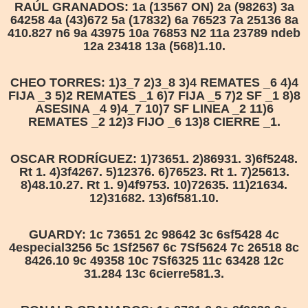
RAÚL GRANADOS: 1a (13567 ON) 2a (98263) 3a
64258 4a (43)672 5a (17832) 6a 76523 7a 25136 8a
410.827 n6 9a 43975 10a 76853 N2 11a 23789 ndeb
12a 23418 13a (568)1.10.
CHEO TORRES: 1)3_7 2)3_8 3)4 REMATES _6 4)4
FIJA _3 5)2 REMATES _1 6)7 FIJA _5 7)2 SF _1 8)8
ASESINA _4 9)4_7 10)7 SF LINEA _2 11)6
REMATES _2 12)3 FIJO _6 13)8 CIERRE _1.
OSCAR RODRÍGUEZ: 1)73651. 2)86931. 3)6f5248.
Rt 1. 4)3f4267. 5)12376. 6)76523. Rt 1. 7)25613.
8)48.10.27. Rt 1. 9)4f9753. 10)72635. 11)21634.
12)31682. 13)6f581.10.
GUARDY: 1c 73651 2c 98642 3c 6sf5428 4c
4especial3256 5c 1Sf2567 6c 7Sf5624 7c 26518 8c
8426.10 9c 49358 10c 7Sf6325 11c 63428 12c
31.284 13c 6cierre581.3.