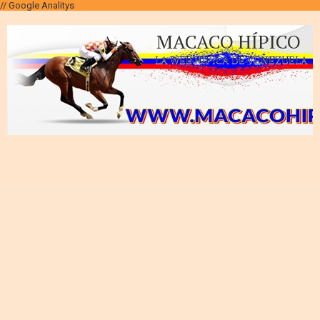
// Google Analitys
MACACO HÍPICO
LA WEB HÍPICA DE VENEZUELA