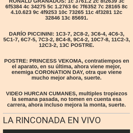
RONALD GRANADOS: 1c 3761.2 2c 8f2639 3c
6f5384 4c 34275 5c 1.2763 6c 7f6352 7c 28165 8c
4.10.623 9c 4f9253 10c 73265 11c 4f3281 12c
32846 13c 85691.
DARÍO PICCININI: 1C3-7, 2C8-2, 3C6-4, 4C6-3,
5C1-7, 6C7-5, 7C3-2, 8C4-8, 9C4-2, 10C7-8, 11C2-3,
12C3-2, 13C POSTRE.
POSTRE: PRINCESS VEKOMA, contratiempos en
el aparato, en su última, ahora viene mejor,
enemiga CORONATION DAY, otra que viene
mucho mejor ahora, suerte.
VIDEO HURCAN CUMANES, multiples tropiezos
la semana pasada, no tomen en cuenta esa
carrera, ahora incluso mejora la monta, suerte.
LA RINCONADA EN VIVO