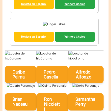
Revista en Español
Winners Choice
Revista en Español
Winners Choice
Caribe
Pedro
Alfredo
Palma
Casella
Alfonzo
Brian
Ron
Samantha
Nadeau
Nicolett
Perry
i