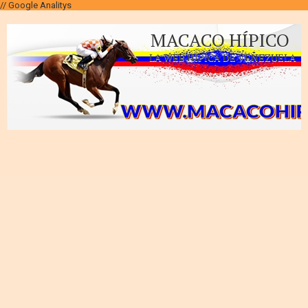
// Google Analitys
MACACO HÍPICO
LA WEB HÍPICA DE VENEZUELA