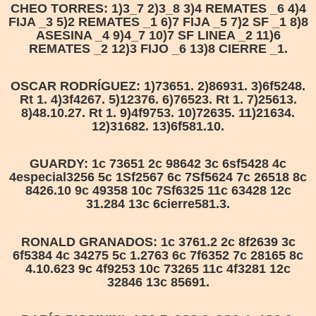
CHEO TORRES: 1)3_7 2)3_8 3)4 REMATES _6 4)4
FIJA _3 5)2 REMATES _1 6)7 FIJA _5 7)2 SF _1 8)8
ASESINA _4 9)4_7 10)7 SF LINEA _2 11)6
REMATES _2 12)3 FIJO _6 13)8 CIERRE _1.
OSCAR RODRÍGUEZ: 1)73651. 2)86931. 3)6f5248.
Rt 1. 4)3f4267. 5)12376. 6)76523. Rt 1. 7)25613.
8)48.10.27. Rt 1. 9)4f9753. 10)72635. 11)21634.
12)31682. 13)6f581.10.
GUARDY: 1c 73651 2c 98642 3c 6sf5428 4c
4especial3256 5c 1Sf2567 6c 7Sf5624 7c 26518 8c
8426.10 9c 49358 10c 7Sf6325 11c 63428 12c
31.284 13c 6cierre581.3.
RONALD GRANADOS: 1c 3761.2 2c 8f2639 3c
6f5384 4c 34275 5c 1.2763 6c 7f6352 7c 28165 8c
4.10.623 9c 4f9253 10c 73265 11c 4f3281 12c
32846 13c 85691.