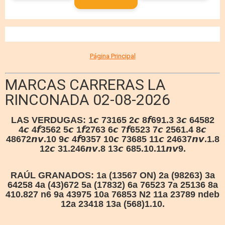
Página Principal
MARCAS CARRERAS LA
RINCONADA 02-08-2026
LAS VERDUGAS:
1𝙘 73165 2𝙘 8𝙛691.3 3𝙘 64582
4𝙘 4𝙛3562 5𝙘 1𝙛2763 6𝙘 7𝙛6523 7𝙘 2561.4 8𝙘
48672𝙣𝙫.10 9𝙘 4𝙛9357 10𝙘 73685 11𝙘 24637𝙣𝙫.1.8
12𝙘 31.246𝙣𝙫.8 13𝙘 685.10.11𝙣𝙫9.
RAÚL GRANADOS: 1a (13567 ON) 2a (98263) 3a
64258 4a (43)672 5a (17832) 6a 76523 7a 25136 8a
410.827 n6 9a 43975 10a 76853 N2 11a 23789 ndeb
12a 23418 13a (568)1.10.