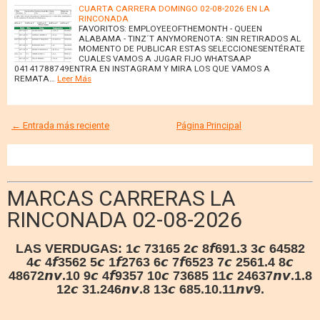
CUARTA CARRERA DOMINGO 02-08-2026 EN LA
RINCONADA
FAVORITOS: EMPLOYEEOFTHEMONTH - QUEEN
ALABAMA - TINZ´T ANYMORENOTA: SIN RETIRADOS AL
MOMENTO DE PUBLICAR ESTAS SELECCIONESENTÉRATE
CUALES VAMOS A JUGAR FIJO WHATSAAP
04141788749ENTRA EN INSTAGRAM Y MIRA LOS QUE VAMOS A
REMATA…
Leer Más
← Entrada más reciente
Página Principal
MARCAS CARRERAS LA
RINCONADA 02-08-2026
LAS VERDUGAS:
1𝙘 73165 2𝙘 8𝙛691.3 3𝙘 64582
4𝙘 4𝙛3562 5𝙘 1𝙛2763 6𝙘 7𝙛6523 7𝙘 2561.4 8𝙘
48672𝙣𝙫.10 9𝙘 4𝙛9357 10𝙘 73685 11𝙘 24637𝙣𝙫.1.8
12𝙘 31.246𝙣𝙫.8 13𝙘 685.10.11𝙣𝙫9.