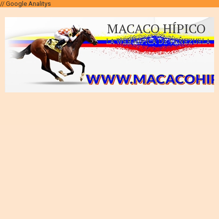
// Google Analitys
MACACO HÍPICO
LA WEB HÍPICA DE VENEZUELA