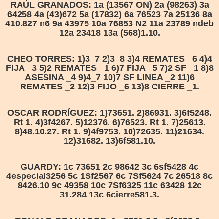
RAÚL GRANADOS: 1a (13567 ON) 2a (98263) 3a
64258 4a (43)672 5a (17832) 6a 76523 7a 25136 8a
410.827 n6 9a 43975 10a 76853 N2 11a 23789 ndeb
12a 23418 13a (568)1.10.
CHEO TORRES: 1)3_7 2)3_8 3)4 REMATES _6 4)4
FIJA _3 5)2 REMATES _1 6)7 FIJA _5 7)2 SF _1 8)8
ASESINA _4 9)4_7 10)7 SF LINEA _2 11)6
REMATES _2 12)3 FIJO _6 13)8 CIERRE _1.
OSCAR RODRÍGUEZ: 1)73651. 2)86931. 3)6f5248.
Rt 1. 4)3f4267. 5)12376. 6)76523. Rt 1. 7)25613.
8)48.10.27. Rt 1. 9)4f9753. 10)72635. 11)21634.
12)31682. 13)6f581.10.
GUARDY: 1c 73651 2c 98642 3c 6sf5428 4c
4especial3256 5c 1Sf2567 6c 7Sf5624 7c 26518 8c
8426.10 9c 49358 10c 7Sf6325 11c 63428 12c
31.284 13c 6cierre581.3.