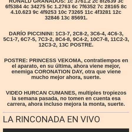
RONALD GRANADOS: 1c 3761.2 2c 8f2639 3c
6f5384 4c 34275 5c 1.2763 6c 7f6352 7c 28165 8c
4.10.623 9c 4f9253 10c 73265 11c 4f3281 12c
32846 13c 85691.
DARÍO PICCININI: 1C3-7, 2C8-2, 3C6-4, 4C6-3,
5C1-7, 6C7-5, 7C3-2, 8C4-8, 9C4-2, 10C7-8, 11C2-3,
12C3-2, 13C POSTRE.
POSTRE: PRINCESS VEKOMA, contratiempos en
el aparato, en su última, ahora viene mejor,
enemiga CORONATION DAY, otra que viene
mucho mejor ahora, suerte.
VIDEO HURCAN CUMANES, multiples tropiezos
la semana pasada, no tomen en cuenta esa
carrera, ahora incluso mejora la monta, suerte.
LA RINCONADA EN VIVO